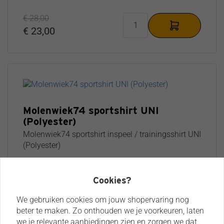
€ 28,00
€ 23,00
Molenwiek74 sportshirt UNI
(Polyester)
Molenwiek74 sportshirt inspeel / trainingsshirt UNI
(Polyester)
€ 28,00
Cookies?
€ 24,95
We gebruiken cookies om jouw shopervaring nog
beter te maken. Zo onthouden we je voorkeuren, laten
we je relevante aanbiedingen zien en zorgen we dat