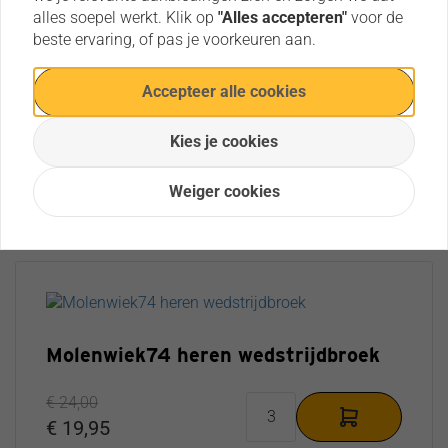
alles soepel werkt. Klik op
"Alles accepteren"
voor de
beste ervaring, of pas je voorkeuren aan.
Molenwiek74 dames wedstrijdbroek
Accepteer alle cookies
(polyester)
Molenwiek74 dames wedstrijdbroek (polyester)
Kies je cookies
€ 36,00
Weiger cookies
€ 26,00
Molenwiek74 heren wedstrijdbroek
€ 24,00
€ 19,95