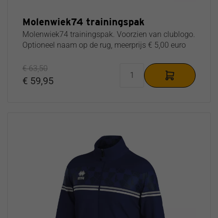
SALE
Schoenmaat
OKK
Molenwiek74 trainingspak
46.5
dordrecht
Schoenmaat
Stichting
Molenwiek74 trainingspak. Voorzien van clublogo.
47
OZHW
Optioneel naam op de rug, meerprijs € 5,00 euro
Schoenmaat
Mytilus
48.5
volleybal
€ 63,50
Schoenmaat
V.C
€ 59,95
50
Cratos
Schoenmaat
Excelsior
51
volleybal
Dordt
Beach